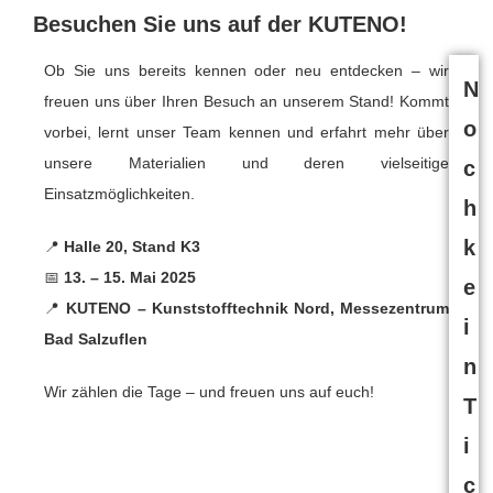
Besuchen Sie uns auf der KUTENO!
Ob Sie uns bereits kennen oder neu entdecken – wir
N
freuen uns über Ihren Besuch an unserem Stand! Kommt
o
vorbei, lernt unser Team kennen und erfahrt mehr über
unsere Materialien und deren vielseitige
c
Einsatzmöglichkeiten.
h
k
📍
Halle 20, Stand K3
📅
13. – 15. Mai 2025
e
📍
KUTENO – Kunststofftechnik Nord, Messezentrum
i
Bad Salzuflen
n
Wir zählen die Tage – und freuen uns auf euch!
T
i
c