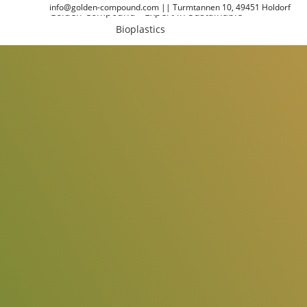
info@golden-compound.com
||
Turmtannen 10, 49451 Holdorf