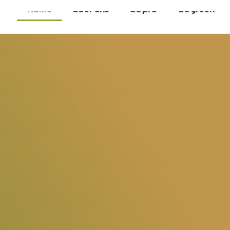
Home
Über uns
GC pro
GC green